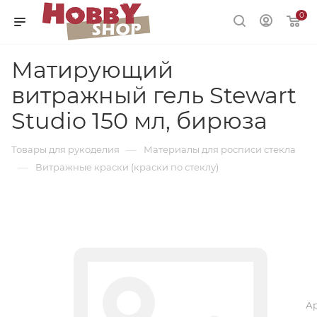
0
Матирующий
витражный гель Stewart
Studio 150 мл, бирюза
—
Товары для рукоделия
Материалы для росписи стекла
—
Витражные краски (краски по стеклу)
Ар