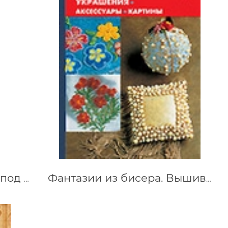
Скатерть для вышивки (под лен), 1,5 х 1,5 м
Фантазии из бисера. Вышиваем аксессуары, украшения, картины