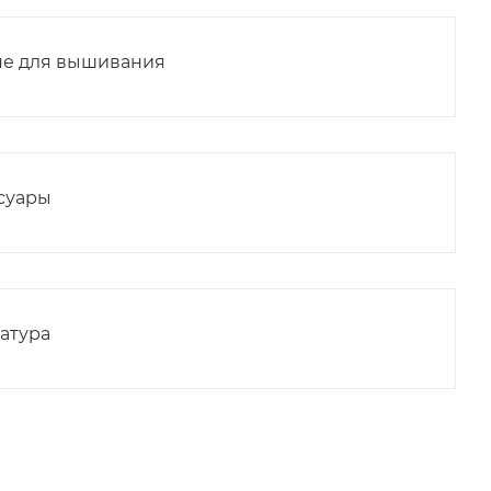
е для вышивания
суары
атура