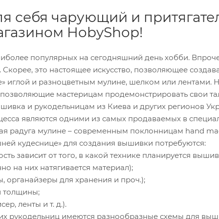
ля себя чарующий и притягат
агазином HobyShop!
аиболее популярных на сегодняшний день хобби. Впроч
Скорее, это настоящее искусство, позволяющее создав
е» иглой и разноцветным мулине, шелком или лентами. 
, позволяющие мастерицам продемонстрировать свои та
ышивка и рукодельницам из Киева и других регионов Ук
цесса являются одними из самых продаваемых в специа
ая радуга мулине – современным поклонницам hand made
ней кудеснице» для создания вышивки потребуются:
ость зависит от того, в какой технике планируется вышива
но на них натягивается материал);
, органайзеры для хранения и проч.);
й толщины;
ер, ленты и т. д.).
гих рукодельниц имеются разнообразные схемы для выши