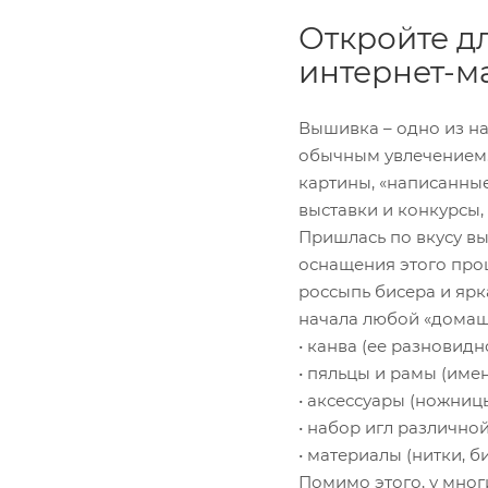
Откройте д
интернет-м
Вышивка – одно из н
обычным увлечением. 
картины, «написанны
выставки и конкурсы
Пришлась по вкусу в
оснащения этого про
россыпь бисера и ярк
начала любой «домаш
• канва (ее разновидн
• пяльцы и рамы (имен
• аксессуары (ножницы
• набор игл различно
• материалы (нитки, бис
Помимо этого, у мно