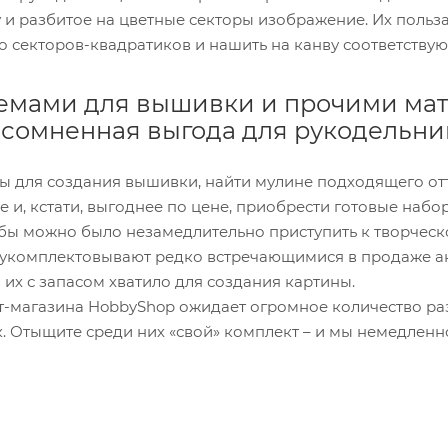
у и разбитое на цветные секторы изображение. Их поль
о секторов-квадратиков и нашить на канву соответствую
емами для вышивки и прочими мат
есомненная выгода для рукодельни
ы для создания вышивки, найти мулине подходящего отте
е и, кстати, выгоднее по цене, приобрести готовые наб
обы можно было незамедлительно приступить к творческ
 укомплектовывают редко встречающимися в продаже ак
 их с запасом хватило для создания картины.
т-магазина HobbyShop ожидает огромное количество ра
 Отыщите среди них «свой» комплект – и мы немедленн