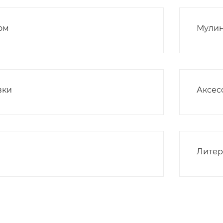
ом
Мулин
вки
Аксес
Литер