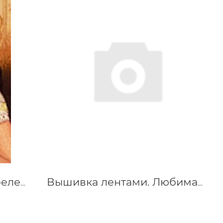
Набор для вышивки гобелена Восточная красавица
Вышивка лентами. Любимая книга