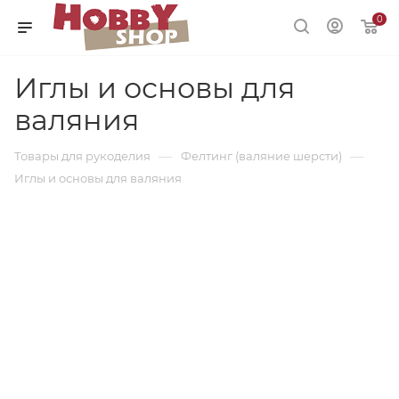
0
Иглы и основы для
валяния
—
—
Товары для рукоделия
Фелтинг (валяние шерсти)
Иглы и основы для валяния