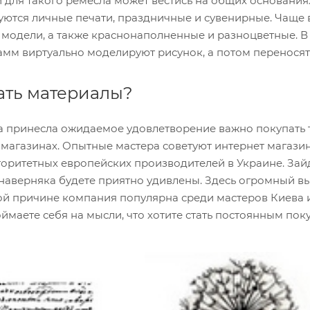
 для такого ремесла может вестись на общих основания
ются личные печати, праздничные и сувенирные. Чаще 
модели, а также краснонаполненные и разноцветные. 
мм виртуально моделируют рисунок, а потом переносят 
ать материалы?
та принесла ожидаемое удовлетворение важно покупать 
агазинах. Опытные мастера советуют интернет магазин 
оритетных европейских производителей в Украине. Зайд
 наверняка будете приятно удивлены. Здесь огромный 
ой причине компания популярна среди мастеров Киева и
оймаете себя на мысли, что хотите стать постоянным пок