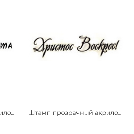
Штамп прозрачный акриловый "Ручная работа"
Штамп прозрачный акриловый "Христос Воскрес !"