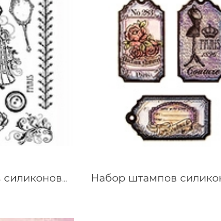
Набор штампов силиконовых Парижская мода, 14х18 см Viva 400308200