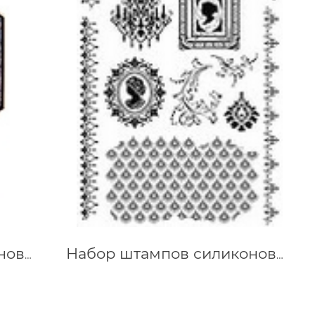
Набор штампов силиконовых Теги Париж 14х18 см
Набор штампов силиконовых Камея 14х18 см Viva 400301500