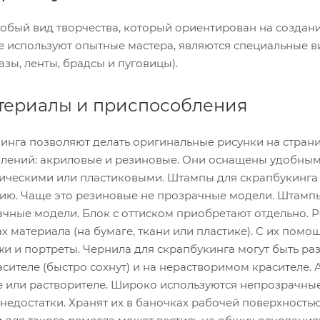
собый вид творчества, который ориентирован на созда
 используют опытные мастера, являются специальные ви
азы, ленты, брадсы и пуговицы).
териалы и приспособления
инга позволяют делать оригинальные рисунки на страни
блений: акриловые и резиновые. Они оснащены удобны
ическими или пластиковыми. Штампы для скрапбукинга п
нию. Чаще это резиновые не прозрачные модели. Штампы
ачные модели. Блок с оттиском приобретают отдельно. 
ах материала (на бумаге, ткани или пластике). С их по
 и портреты. Чернила для скрапбукинга могут быть раз
ителе (быстро сохнут) и на нерастворимом красителе. 
е или растворителе. Широко используются непрозрачны
недостатки. Хранят их в баночках рабочей поверхностью 