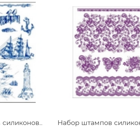
Набор штампов силиконовых Море 14х18 см Viva 400301900