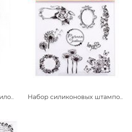
Штамп прозрачный акриловый "Одуванчик"
Набор силиконовых штампов Цветы, 15х15 см