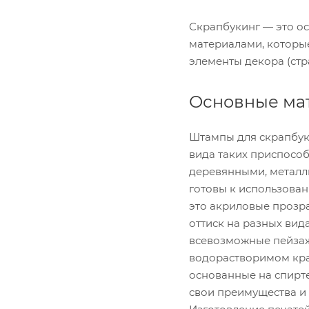
Скрапбукинг — это о
материалами, которые
элементы декора (стр
Основные ма
Штампы для скрапбук
вида таких приспосо
деревянными, металл
готовы к использова
это акриловые прозр
оттиск на разных вид
всевозможные пейзажи
водорастворимом крас
основанные на спирт
свои преимущества и 