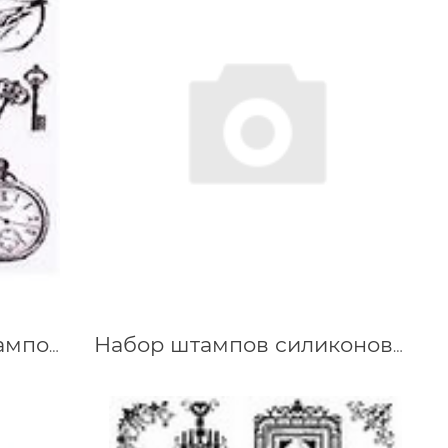
Набор силиконовых штампов Винтаж, 15х15 см
Набор штампов силиконовых Алфавит прописной 14х18 см Viva 400304600