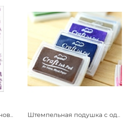
Набор штампов силиконовых Винтажные кружева 14х18 см 400301800
Штемпельная подушка с одноцветными чернилами, 7х5 см