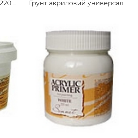
Грунт акриловый Сонет 220 мл, черный
Грунт акриловий универсальный белый Таир, 250 мл