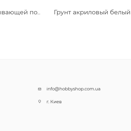
Грунт для впитывающей поверхности Porzellan Kreul, 20 мл 16272
info@hobbyshop.com.ua
г. Киев