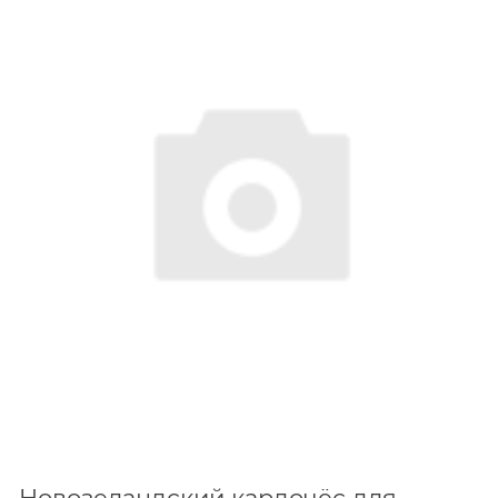
Новозеландский кардочёс для