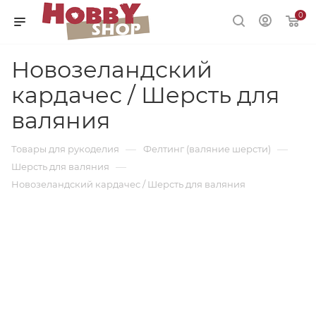
0
Новозеландский
кардачес / Шерсть для
валяния
—
—
Товары для рукоделия
Фелтинг (валяние шерсти)
—
Шерсть для валяния
Новозеландский кардачес / Шерсть для валяния