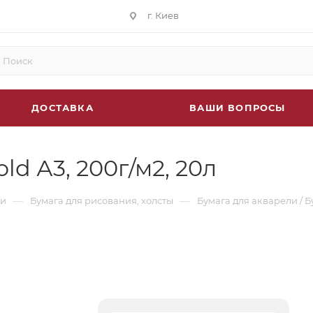
г. Киев
ДОСТАВКА
ВАШИ ВОПРОСЫ
d А3, 200г/м2, 20л
—
—
си
Бумага для рисования, холсты
Бумага для акварели / Б