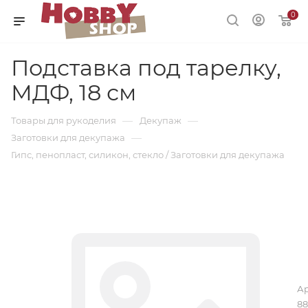
0
Подставка под тарелку,
МДФ, 18 см
—
—
Товары для рукоделия
Декупаж
—
Заготовки для декупажа
Гипс, пенопласт, силикон, стекло / Заготовки для декупажа
Ар
88