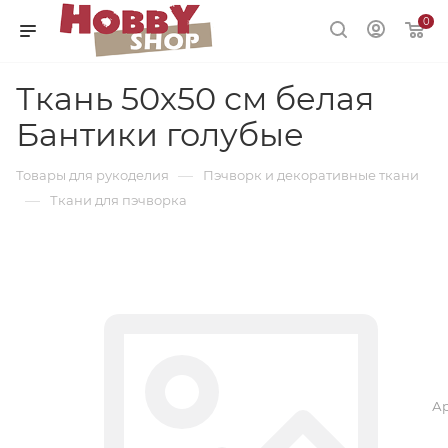
0
Ткань 50х50 см белая
Бантики голубые
—
Товары для рукоделия
Пэчворк и декоративные ткани
—
Ткани для пэчворка
Ар