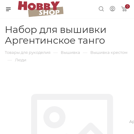
0
Набор для вышивки
Аргентинское танго
—
—
Товары для рукоделия
Вышивка
Вышивка крестом
—
Люди
Ар