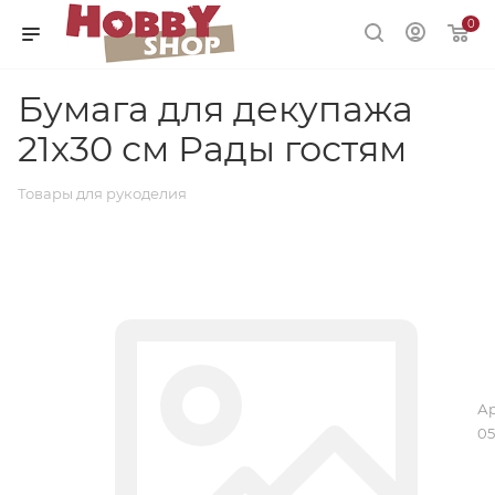
0
Бумага для декупажа
21х30 см Рады гостям
Товары для рукоделия
Ар
05