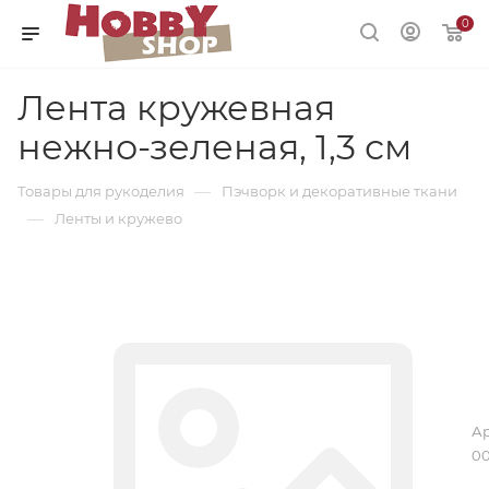
0
Лента кружевная
нежно-зеленая, 1,3 см
—
Товары для рукоделия
Пэчворк и декоративные ткани
—
Ленты и кружево
Ар
00