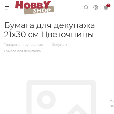
0
Бумага для декупажа
21х30 см Цветочницы
—
—
Товары для рукоделия
Декупаж
Бумага для декупажа
Ар
96