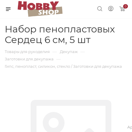
0
Набор пенопластовых
Сердец 6 см, 5 шт
—
—
Товары для рукоделия
Декупаж
—
Заготовки для декупажа
Гипс, пенопласт, силикон, стекло / Заготовки для декупажа
Ар