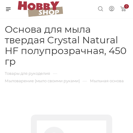
0
Основа для мыла
твердая Crystal Natural
HF полупрозрачная, 450
гр
—
Товары для рукоделия
—
Мыловарение (мыло своими руками)
Мыльная основа