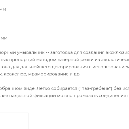
 мм
3 мм
юрный умывальник -- заготовка для создания эксклюзив
ных пропорций методом лазерной резки из экологическ
отова для дальнейшего декорирования с использование
ж, кракелюр, мраморирование и др.
обранном виде. Легко собирается ("паз-гребень") без и
олее надежной фиксации можно промазать соединение