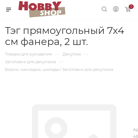
0
Тэг прямоугольный 7х4
см фанера, 2 шт.
—
—
Товары для рукоделия
Декупаж
—
Заготовки для декупажа
Бирки, накладки, шильды / Заготовки для декупажа
Ар
4