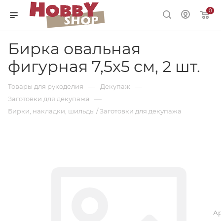
0
Бирка овальная
фигурная 7,5х5 см, 2 шт.
—
—
Товары для рукоделия
Декупаж
—
Заготовки для декупажа
Бирки, накладки, шильды / Заготовки для декупажа
Ар