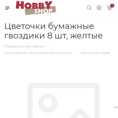
0
Цветочки бумажные
гвоздики 8 шт, желтые
—
Товары для рукоделия
—
Скрапбукинг, изготовление открыток
Цветочки, перья
Ар