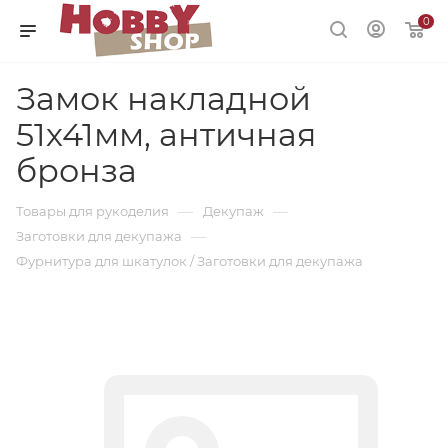
0
Замок накладной
51х41мм, античная
бронза
—
—
Товары для рукоделия
Декупаж
—
Заготовки для декупажа
Фурнитура для шкатулок / Заготовки для декупажа