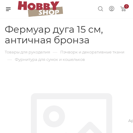
0
Фермуар дуга 15 см,
античная бронза
—
Товары для рукоделия
Пэчворк и декоративные ткани
—
Фурнитура для сумок и кошельков
Ар