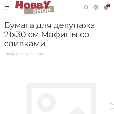
0
Бумага для декупажа
21х30 см Мафины со
сливками
Товары для рукоделия
Ар
67