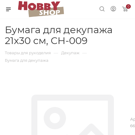
0
Бумага для декупажа
21х30 см, СH-009
—
—
Товары для рукоделия
Декупаж
Бумага для декупажа
Ар
66