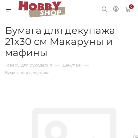
0
Бумага для декупажа
21х30 см Макаруны и
мафины
—
—
Товары для рукоделия
Декупаж
Бумага для декупажа
Ар