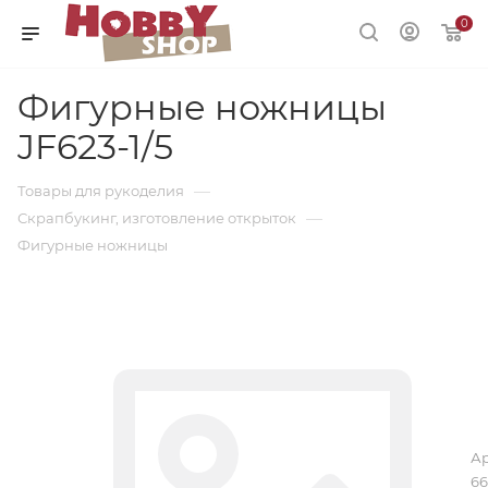
0
Фигурные ножницы
JF623-1/5
—
Товары для рукоделия
—
Скрапбукинг, изготовление открыток
Фигурные ножницы
Ар
66