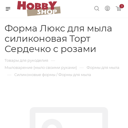
0
Форма Люкс для мыла
силиконовая Торт
Сердечко с розами
—
Товары для рукоделия
—
Мыловарение (мыло своими руками)
Формы для мыла
—
Силиконовые формы / Формы для мыла