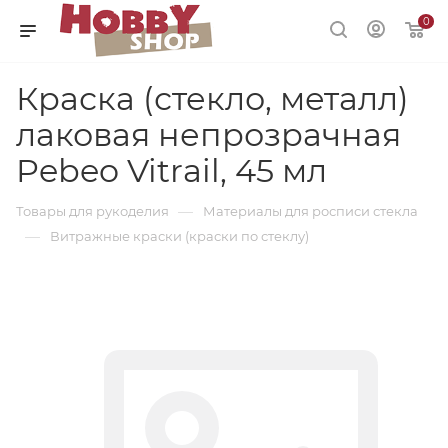
0
Краска (стекло, металл)
лаковая непрозрачная
Pebeo Vitrail, 45 мл
—
Товары для рукоделия
Материалы для росписи стекла
—
Витражные краски (краски по стеклу)