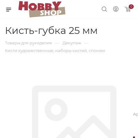
0
Кисть-губка 25 мм
—
—
Товары для рукоделия
Декупаж
Кисти художественные, наборы кистей, спонжи
Ар