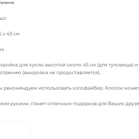
Украина)
шт.
 х 43 см
ок
ыкройка для куклы высотой около 45 см (для туловища) 
отрению (выкройка не продоставляется).
ы рекомендуем использовать холофайбер. Хлопок может д
ими руками, станет отличным подарков для Ваших друзей