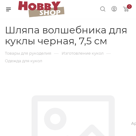
0
Шляпа волшебника для
куклы черная, 7,5 см
—
—
Товары для рукоделия
Изготовление кукол
Одежда для кукол
Ар