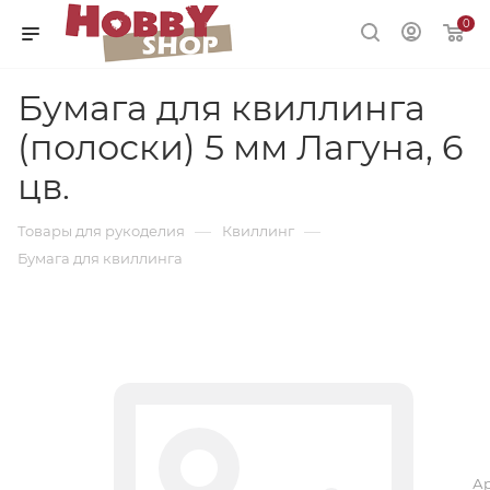
0
Бумага для квиллинга
(полоски) 5 мм Лагуна, 6
цв.
—
—
Товары для рукоделия
Квиллинг
Бумага для квиллинга
Ар