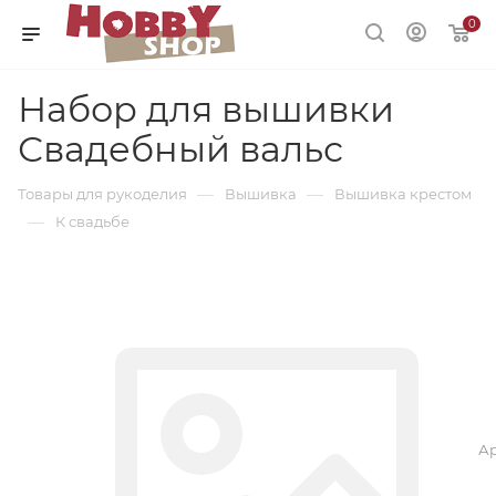
0
Набор для вышивки
Свадебный вальс
—
—
Товары для рукоделия
Вышивка
Вышивка крестом
—
К свадьбе
Ар