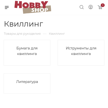
0
Квиллинг
—
Товары для рукоделия
Квиллинг
Бумага для
Иструменты для
квиллинга
квиллинга
Литература